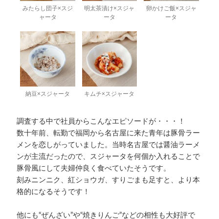
みたらし団子×スジ
明太茶漬け×スジャ
卵かけご飯×スジャ
ャータ
ータ
ータ
納豆×スジャータ
キムチ×スジャータ
調査する中で社員からこんなエピソードが・・・！
数十年前、転勤で福岡から名古屋に来た青年は豚骨ラー
メンを恋しがっていました。当時名古屋では醤油ラーメ
ンが主流だったので、スジャータを何個か入れることで
豚骨風にして夫婦仲良く食べていたそうです。
刻みニンニク、紅ショウガ、すりごまも足すと、より本
格的になるそうです！
他にも“ぜんざい”や“焼きりんご”などの相性も大好評で