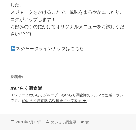
した。
スジャータをかけることで、風味をまろやかにしたり、
コクがアップします！
お好みのものにかけてオリジナルメニューをお試しくだ
さい(*^^*)
スジャータラインナップはこちら
投稿者:
めいらく調査隊
スジャータめいらくグループ めいらく調査隊のメルマガ連載コラム
です。
めいらく調査隊 の投稿をすべて表示
投
作
カ
2020年2月17日
めいらく調査隊
食
稿
成
テ
日:
者
ゴ
投