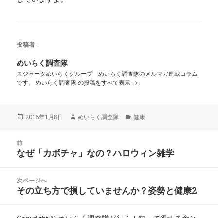
投稿者:
めいらく調査隊
スジャータめいらくグループ めいらく調査隊のメルマガ連載コラム
です。
めいらく調査隊 の投稿をすべて表示
投
作
カ
2016年1月8日
めいらく調査隊
健康
稿
成
テ
日:
者
ゴ
投
リ
前
稿
なぜ「カボチャ」なの？ハロウィン雑学
ー
前
ナ
の
ビ
投
次ページへ
ゲ
稿:
その立ち方で損していませんか？姿勢と健康2
次
ー
の
シ
投
ョ