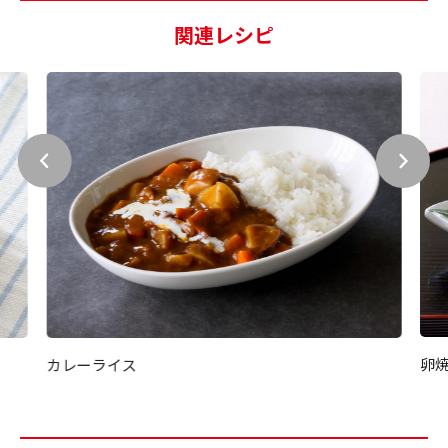
関連レシピ
卵
カレーライス