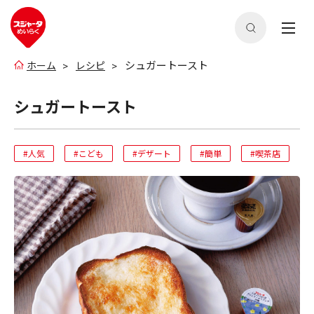
シュガートースト
ホーム
レシピ
シュガートースト
#人気
#こども
#デザート
#簡単
#喫茶店