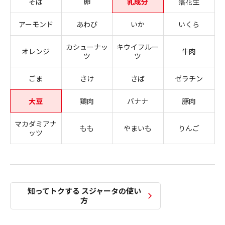
そば
卵
乳成分
落花生
アーモンド
あわび
いか
いくら
カシューナッ
キウイフルー
オレンジ
牛肉
ツ
ツ
ごま
さけ
さば
ゼラチン
大豆
鶏肉
バナナ
豚肉
マカダミアナ
もも
やまいも
りんご
ッツ
知ってトクする スジャータの使い
方