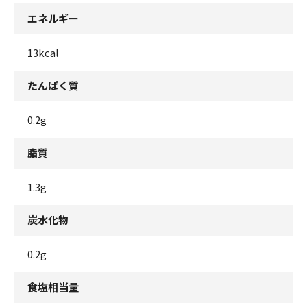
エネルギー
13kcal
たんぱく質
0.2g
脂質
1.3g
炭水化物
0.2g
食塩相当量