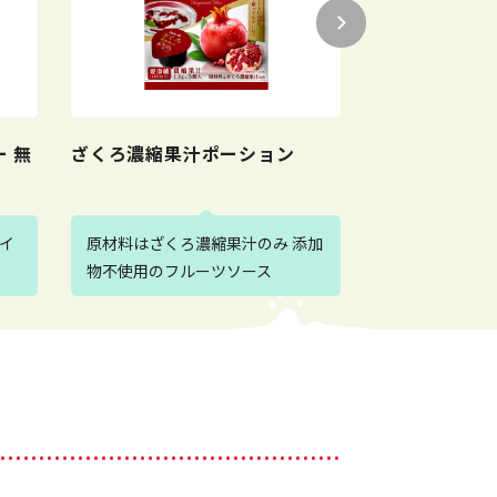
 無
ざくろ濃縮果汁ポーション
のむアサイー
イ
原材料はざくろ濃縮果汁のみ 添加
再注目の「ア
物不使用のフルーツソース
リンクにアレ