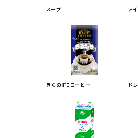
スープ
アイ
きくのIFCコーヒー
ド