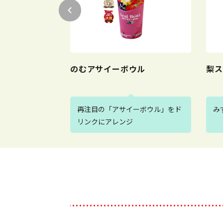
ポーション
のむアサイーボウル
梨ス
縮果汁のみ 添加
再注目の「アサイーボウル」をド
み
ツソース
リンクにアレンジ