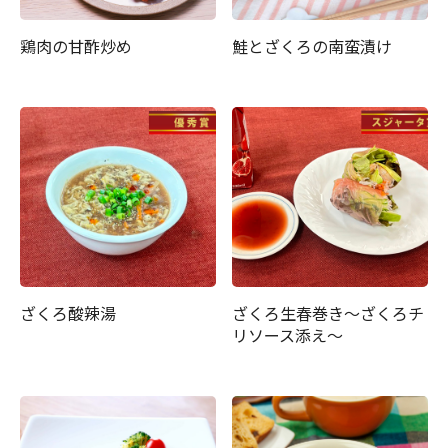
鶏肉の甘酢炒め
鮭とざくろの南蛮漬け
ざくろ酸辣湯
ざくろ生春巻き～ざくろチ
リソース添え～