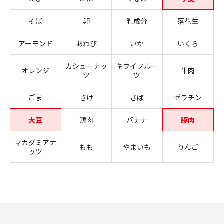
そば
卵
乳成分
落花生
アーモンド
あわび
いか
いくら
カシューナッ
キウイフルー
オレンジ
牛肉
ツ
ツ
ごま
さけ
さば
ゼラチン
大豆
鶏肉
バナナ
豚肉
マカダミアナ
もも
やまいも
りんご
ッツ