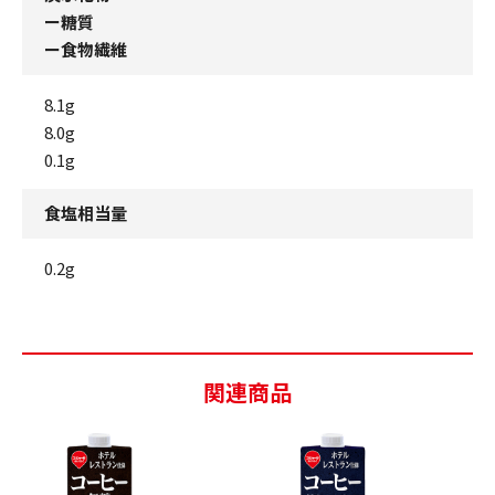
ー糖質
ー食物繊維
8.1g
8.0g
0.1g
食塩相当量
0.2g
関連商品