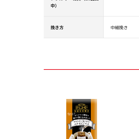
中）
挽き方
中細挽き