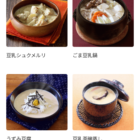
豆乳シュクメルリ
ごま豆乳鍋
うずみ豆腐
豆乳茶碗蒸し