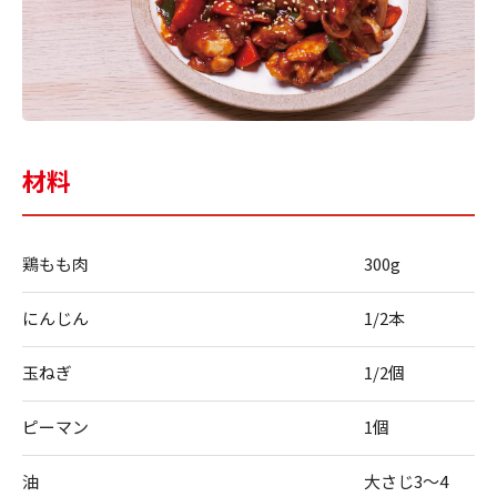
材料
鶏もも肉
300g
にんじん
1/2本
玉ねぎ
1/2個
ピーマン
1個
油
大さじ3～4