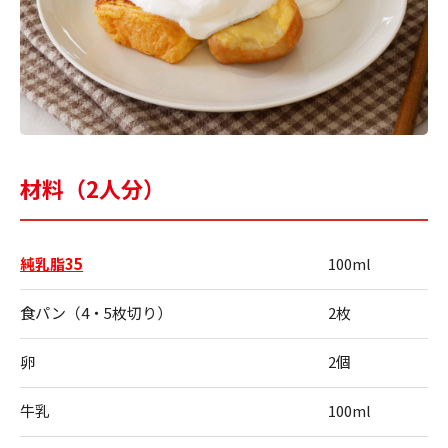
材料（2人分）
純乳脂35
100ml
食パン（4・5枚切り）
2枚
卵
2個
牛乳
100ml