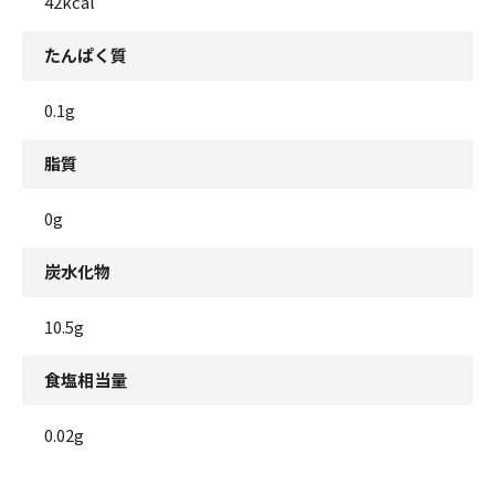
42kcal
たんぱく質
0.1g
脂質
0g
炭水化物
10.5g
食塩相当量
0.02g