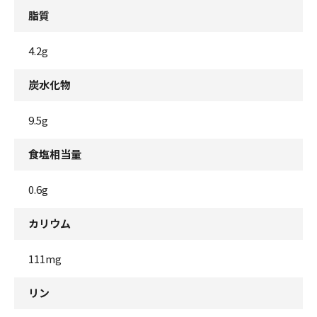
脂質
4.2g
炭水化物
9.5g
食塩相当量
0.6g
カリウム
111mg
リン