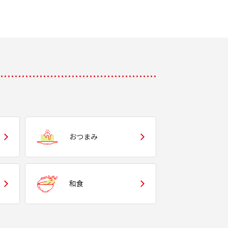
おつまみ
和食