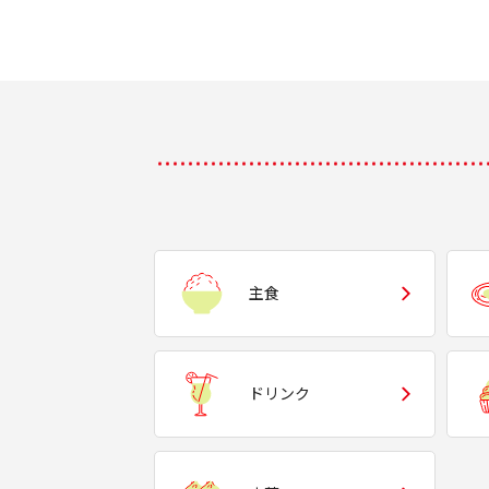
主食
ドリンク