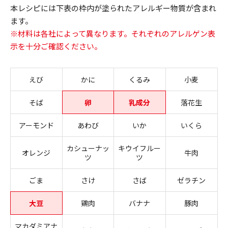
本レシピには下表の枠内が塗られたアレルギー物質が含まれ
ます。
※材料は各社によって異なります。それぞれのアレルゲン表
示を十分ご確認ください。
えび
かに
くるみ
小麦
そば
卵
乳成分
落花生
アーモンド
あわび
いか
いくら
カシューナッ
キウイフルー
オレンジ
牛肉
ツ
ツ
ごま
さけ
さば
ゼラチン
大豆
鶏肉
バナナ
豚肉
マカダミアナ