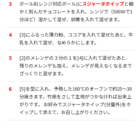
3
ボールB(レンジ対応ボール)に
スジャータホイップ
と細
かく刻んだチョコレートを入れ、レンジで（500Ｗで1
分ほど）溶かして混ぜ、卵黄を入れて混ぜます。
4
[3]にふるった薄力粉、ココアを入れて混ぜたあと、牛
乳を入れて混ぜ、なめらかにします。
5
[2]のメレンゲの３分の１を[4]に入れて混ぜたあと、
残りのメレンゲも加え、メレンゲが見えなくなるまで
ざっくりと混ぜます。
6
[5]を型に入れ、予熱した160℃のオーブンで約25～30
分焼きます。竹串をさして生地がつかなければ出来上
がりです。 お好みでスジャータホイップ(分量外)をホ
イップして添えて、お召し上がりください。