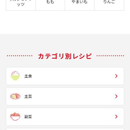
もも
やまいも
りんご
ッツ
カテゴリ別レシピ
主食
主菜
副菜