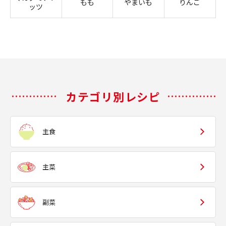
もも
やまいも
りんご
ッツ
カテゴリ別レシピ
主食
主菜
副菜