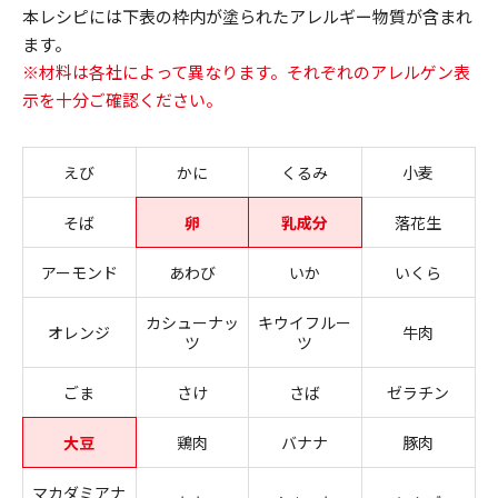
本レシピには下表の枠内が塗られたアレルギー物質が含まれ
ます。
※材料は各社によって異なります。それぞれのアレルゲン表
示を十分ご確認ください。
えび
かに
くるみ
小麦
そば
卵
乳成分
落花生
アーモンド
あわび
いか
いくら
カシューナッ
キウイフルー
オレンジ
牛肉
ツ
ツ
ごま
さけ
さば
ゼラチン
大豆
鶏肉
バナナ
豚肉
マカダミアナ