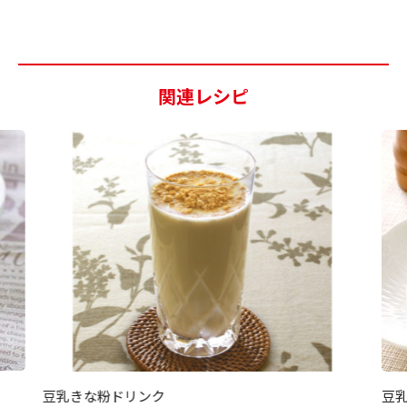
関連レシピ
豆
豆乳きな粉ドリンク