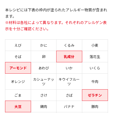
本レシピには下表の枠内が塗られたアレルギー物質が含まれ
ます。
※材料は各社によって異なります。それぞれのアレルゲン表
示を十分ご確認ください。
えび
かに
くるみ
小麦
そば
卵
乳成分
落花生
アーモンド
あわび
いか
いくら
カシューナッ
キウイフルー
オレンジ
牛肉
ツ
ツ
ごま
さけ
さば
ゼラチン
大豆
鶏肉
バナナ
豚肉