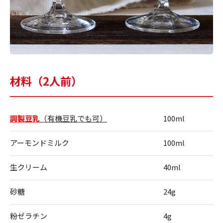
材料（2人前）
調製豆乳
（有機豆乳でも可）
100ml
アーモンドミルク
100ml
生クリーム
40ml
砂糖
24g
粉ゼラチン
4g