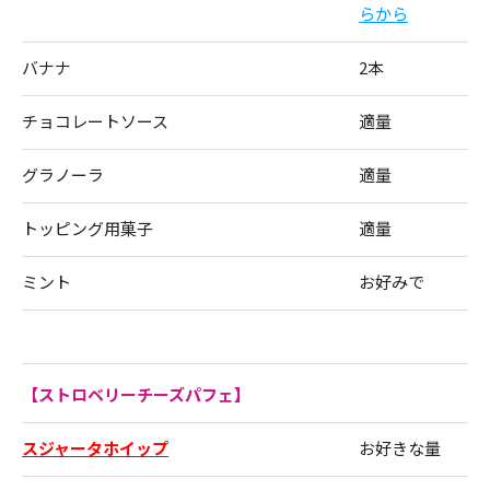
らから
バナナ
2本
チョコレートソース
適量
グラノーラ
適量
トッピング用菓子
適量
ミント
お好みで
【ストロベリーチーズパフェ】
スジャータホイップ
お好きな量