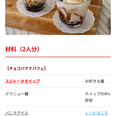
材料（2人分）
【チョコバナナパフェ】
スジャータホイップ
お好きな量
グラニュー糖
ホイップの8％
目安
バニラアイス
レシピはこち