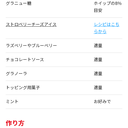
グラニュー糖
ホイップの8％
目安
ストロベリーチーズアイス
レシピはこち
らから
ラズベリーやブルーベリー
適量
チョコレートソース
適量
グラノーラ
適量
トッピング用菓子
適量
ミント
お好みで
作り方