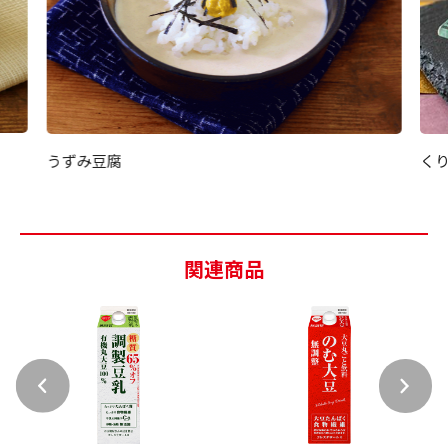
く
うずみ豆腐
関連商品