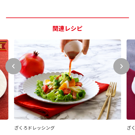
関連レシピ
ざくろドレッシング
ざ