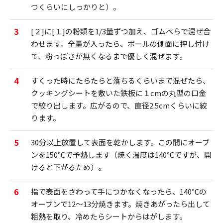
つくらいにしっかりと）。
3
[２]に[１]の粉類を1/3量ずつ加え、ゴムべらで混ぜ合
わせます。全量が入ったら、ボールの側面に押し付け
て、粉っぽさが無くなるまで優しく混ぜます。
4
すくった時にたらたらと落ちるくらいまで混ぜたら、
クッキングシートを敷いた鉄板に１cmの丸型の口金
で絞り出します。広がるので、直径2.5cmくらいに絞
ります。
5
30分以上放置して表面を乾かします。この間にオーブ
ンを150℃で予熱します（焼く温度は140℃ですが、開
けると下がるため）。
6
指で表面をさわって手につかなくなったら、140℃の
オーブンで12～13分焼きます。焼きあがったら出して
粗熱を取り、冷めたらシートからはがします。