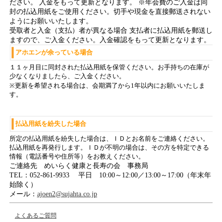
ださい。 入金をもって更新となります。 ※年会費のご入金は同
封の払込用紙をご使用ください。切手や現金を直接郵送されない
ようにお願いいたします。
受取者と入金（支払）者が異なる場合 支払者に払込用紙を郵送し
ますので、ご入金ください。入金確認をもって更新となります。
アホエンが余っている場合
１１ヶ月目に同封された払込用紙を保管ください。お手持ちの在庫が
少なくなりましたら、ご入金ください。
※更新を希望される場合は、会期満了から1年以内にお願いいたしま
す。
払込用紙を紛失した場合
所定の払込用紙を紛失した場合は、ＩＤとお名前をご連絡ください。
払込用紙を再発行します。ＩＤが不明の場合は、その方を特定できる
情報（電話番号や住所等）をお教えください。
ご連絡先 めいらく健康と長寿の会 事務局
TEL：052-861-9933 平日 10:00～12:00／13:00～17:00（年末年
始除く）
メール：
ajoen2@sujahta.co.jp
よくあるご質問