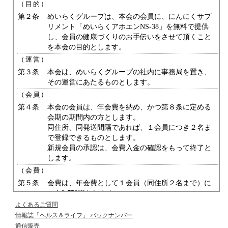
（目的）
第２条
めいらくグループは、本会の会員に、にんにくサプ
リメント「めいらくアホエンNS-38」を無料で提供
し、会員の健康づくりのお手伝いをさせて頂くこと
を本会の目的とします。
（運営）
第３条
本会は、めいらくグループの社内に事務局を置き、
その運営にあたるものとします。
（会員）
第４条
本会の会員は、年会費を納め、かつ第８条に定める
会期の期間内の方とします。
同住所、同発送間隔であれば、１会員につき２名ま
で登録できるものとします。
新規会員の承認は、会費入金の確認をもって終了と
します。
（会費）
第５条
会費は、年会費として１会員（同住所２名まで）に
つき2,750円とします。
会費は、にんにくサプリメント「めいらくアホエン
よくあるご質問
NS-38」発送等に関わる費用の一部にあてるもので
情報誌「ヘルス＆ライフ」
バックナンバー
す。
通信販売