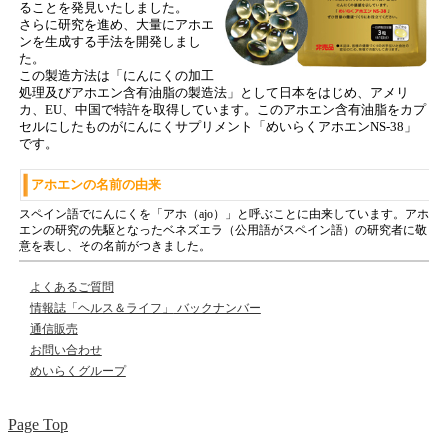
ることを発見いたしました。
さらに研究を進め、大量にアホエ
ンを生成する手法を開発しまし
た。
この製造方法は「にんにくの加工
処理及びアホエン含有油脂の製造法」として日本をはじめ、アメリ
カ、EU、中国で特許を取得しています。このアホエン含有油脂をカプ
セルにしたものがにんにくサプリメント「めいらくアホエン
NS-38
」
です。
アホエンの名前の由来
スペイン語でにんにくを「アホ（ajo）」と呼ぶことに由来しています。アホ
エンの研究の先駆となったベネズエラ（公用語がスペイン語）の研究者に敬
意を表し、その名前がつきました。
よくあるご質問
情報誌「ヘルス＆ライフ」
バックナンバー
通信販売
お問い合わせ
めいらくグループ
Page Top