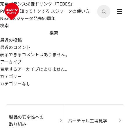
完全バランス栄養ドリンク『TEBES』
投
Previous:
知ってトクする スジャータの使い方
稿
Next:
スジャータ発売50周年
ナ
検索
ビ
検索
ゲ
最近の投稿
ー
最近のコメント
シ
表示できるコメントはありません。
ョ
アーカイブ
ン
表示するアーカイブはありません。
カテゴリー
カテゴリーなし
製品の安全性への
バーチャル工場見学
取り組み