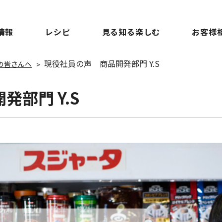
情報
レシピ
見る知る楽しむ
お客様
現役社員の声 商品開発部門 Y.S
の皆さんへ
部門 Y.S