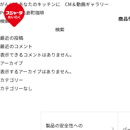
がんばるあなたのキッチンに CM＆動画ギャラリー
投
Previous:
高倉町珈琲
商品
稿
検索
ナ
検索
ビ
最近の投稿
ゲ
最近のコメント
ー
表示できるコメントはありません。
シ
アーカイブ
ョ
表示するアーカイブはありません。
ン
カテゴリー
カテゴリーなし
製品の安全性への
バ