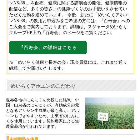
ンNS-38 」を配布、健康に関する講演会の開催、健康情報の
配信など、多くの皆さまの健康づくりのお手伝いをさせてい
ただく活動を進めています。 今後、新たに「めいらくアホエ
ンNS-38」の飲用お申込みをご希望の方には、『百寿会』への
ご入会をご案内しております。詳細は、スジャータめいらく
グループHP上の『百寿会』のページをご覧ください。
『百寿会』の詳細はこちら
※「めいらく健康と長寿の会」現会員様には、これまで通り
継続してお届けいたします。
めいらくアホエンのこだわり
世界各地のにんにくを比較した結果、中
国・山東省のにんにくが、有効成分の元
となるアリシン生成量が最も高く、アホ
エンもできやすいため、山東省のにんに
くを使用しています。契約農家による無
農薬栽培が行われています。
中鎖脂肪を使用