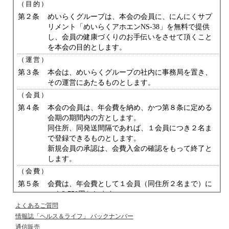
（目的）
第２条
めいらくグループは、本会の会員に、にんにくサプ
リメント「めいらくアホエンNS-38」を無料で提供
し、会員の健康づくりのお手伝いをさせて頂くこと
を本会の目的とします。
（運営）
第３条
本会は、めいらくグループの社内に事務局を置き、
その運営にあたるものとします。
（会員）
第４条
本会の会員は、年会費を納め、かつ第８条に定める
会期の期間内の方とします。
同住所、同発送間隔であれば、１会員につき２名ま
で登録できるものとします。
新規会員の承認は、会費入金の確認をもって終了と
します。
（会費）
第５条
会費は、年会費として１会員（同住所２名まで）に
つき2,750円とします。
会費は、にんにくサプリメント「めいらくアホエン
よくあるご質問
NS-38」発送等に関わる費用の一部にあてるもので
情報誌「ヘルス＆ライフ」
バックナンバー
す。
通信販売