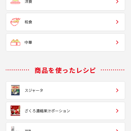
洋食
和食
中華
商品を使ったレシピ
スジャータ
ざくろ濃縮果汁ポーション